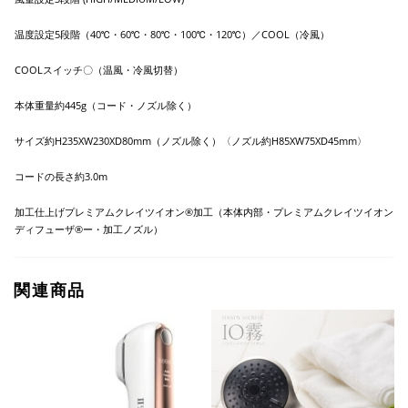
温度設定5段階（40℃・60℃・80℃・100℃・120℃）／COOL（冷風）
COOLスイッチ〇（温風・冷風切替）
本体重量約445g（コード・ノズル除く）
サイズ約H235XW230XD80mm（ノズル除く）〈ノズル約H85XW75XD45mm〉
コードの長さ約3.0m
加工仕上げプレミアムクレイツイオン®加工（本体内部・プレミアムクレイツイオン
ディフューザ®ー・加工ノズル）
関連商品