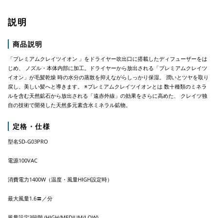
説明
商品説明
「プレミアムクレイツイオン 」をドライヤー吹出口に搭載したディフューザーをは
じめ、 ノズル・本体内部に加工。ドライヤーから放出される「プレミアムクレイツ
イオン」が毛髪乾燥 時の水分の蒸散を抑えながらしっかり保湿。 潤いとツヤを取り
戻し、美しい髪へと導きます。 ※プレミアムクレイツイオンとは 数十種類のミネラ
ルを含む天然鉱石から放出される「遠赤外線」の効果をさらに高めた、 クレイツ独
自の技術で開発した天然多元素含水ミネラル鉱物。
定格・仕様
型名SD-G03PRO
電源100VAC
消費電力1400W（温度・風量HIGH設定時）
最大風量1.6〓／分
風量設定3段階 (HIGH/MEDIUM/LOW)