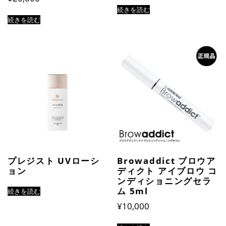
続きを読む
続きを読む
プレジスト UVローシ
Browaddict ブロウア
ョン
ディクト アイブロウ コ
ンディショニングセラ
ム 5ml
続きを読む
¥
10,000