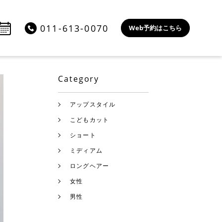
011-613-0070
Web予約はこちら
Category
アップスタイル
こどもカット
ショート
ミディアム
ロングヘアー
女性
男性